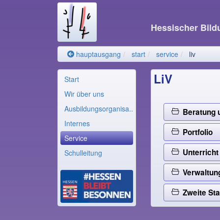
Hessischer Bil
hauptausgang
start
service
liv
LiV
Start
Wir über uns
Ausbildungsorganisa..
Beratung u
Internes
Portfolio
Service
Unterricht
Schulleitung
Verwaltung
Zweite Sta